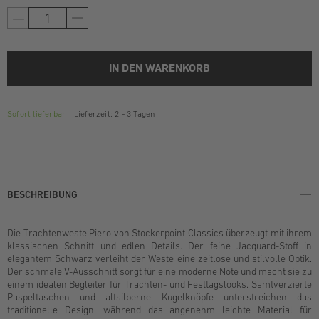
IN DEN WARENKORB
Sofort lieferbar
Lieferzeit: 2 - 3 Tagen
BESCHREIBUNG
Die Trachtenweste Piero von Stockerpoint Classics überzeugt mit ihrem
klassischen Schnitt und edlen Details. Der feine Jacquard-Stoff in
elegantem Schwarz verleiht der Weste eine zeitlose und stilvolle Optik.
Der schmale V-Ausschnitt sorgt für eine moderne Note und macht sie zu
einem idealen Begleiter für Trachten- und Festtagslooks. Samtverzierte
Paspeltaschen und altsilberne Kugelknöpfe unterstreichen das
traditionelle Design, während das angenehm leichte Material für