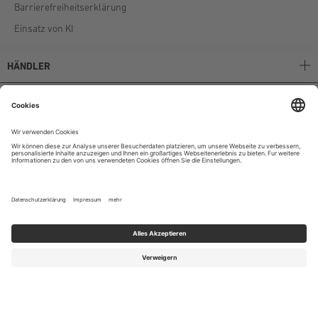
Barrierefreiheitserklärung
Einsatz von KI
HÄNDLER
Stockerpoint B2B
Stockerpoint Kataloge
AGB
Unternehmen
Instagram
|
Facebook
|
Youtube
© 2024 Stockerpoint E-Commerce GmbH & Co. KG