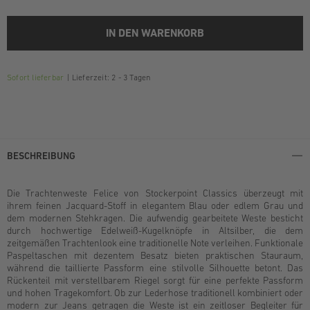
IN DEN WARENKORB
Sofort lieferbar
Lieferzeit: 2 - 3 Tagen
BESCHREIBUNG
Die Trachtenweste Felice von Stockerpoint Classics überzeugt mit
ihrem feinen Jacquard-Stoff in elegantem Blau oder edlem Grau und
dem modernen Stehkragen. Die aufwendig gearbeitete Weste besticht
durch hochwertige Edelweiß-Kugelknöpfe in Altsilber, die dem
zeitgemäßen Trachtenlook eine traditionelle Note verleihen. Funktionale
Paspeltaschen mit dezentem Besatz bieten praktischen Stauraum,
während die taillierte Passform eine stilvolle Silhouette betont. Das
Rückenteil mit verstellbarem Riegel sorgt für eine perfekte Passform
und hohen Tragekomfort. Ob zur Lederhose traditionell kombiniert oder
modern zur Jeans getragen die Weste ist ein zeitloser Begleiter für