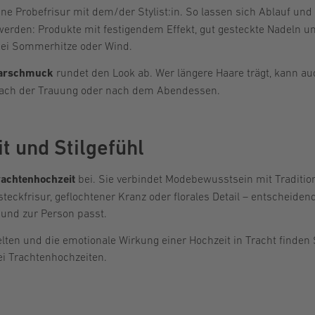
ne Probefrisur mit dem/der Stylist:in. So lassen sich Ablauf und 
erden: Produkte mit festigendem Effekt, gut gesteckte Nadeln un
 bei Sommerhitze oder Wind.
arschmuck
rundet den Look ab. Wer längere Haare trägt, kann au
 nach der Trauung oder nach dem Abendessen.
t und Stilgefühl
rachtenhochzeit
bei. Sie verbindet Modebewusstsein mit Traditi
steckfrisur, geflochtener Kranz oder florales Detail – entscheidend
 und zur Person passt.
lten und die emotionale Wirkung einer Hochzeit in Tracht finden 
ei Trachtenhochzeiten.