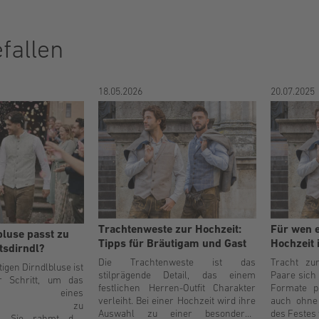
fallen
18.05.2026
20.07.2025
Trachtenweste zur Hochzeit:
Für wen e
bluse passt zu
Tipps für Bräutigam und Gast
Hochzeit 
tsdirndl?
Die Trachtenweste ist das
Tracht zu
tigen Dirndlbluse ist
stilprägende Detail, das einem
Paare sich 
r Schritt, um das
festlichen Herren-Outfit Charakter
Formate p
gsbild eines
verleiht. Bei einer Hochzeit wird ihre
auch ohne 
sdirndls zu
Auswahl zu einer besonderen
des Festes
n. Sie rahmt das