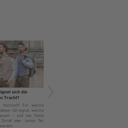
15.07.2025
11.07
Mehr
Was macht eine
ignet sich die
Trac
Trachtenhochzeit besonders?
in Tracht?
gele
Von 
Ein Fest mit Charakter: Erfahren Sie,
r Hochzeit? Für welche
ind
was die Trachtenhochzeit so
dieser Stil eignet, welche
Trach
besonders macht – und warum sie
assen – und wie Gäste
Ausd
weit mehr ist als ein romantischer
Dirndl oder Janker Teil
echte
Hochzeitstrend.
 werden.