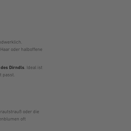
ndwerklich.
 Haar oder halboffene
l des Dirndls
. Ideal ist
t passt.
Brautstrauß oder die
kenblumen oft