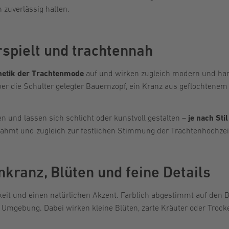
uverlässig halten.
rspielt und trachtennah
thetik der Trachtenmode
auf und wirken zugleich modern und ha
ber die Schulter gelegter Bauernzopf, ein Kranz aus geflochtenem
en und lassen sich schlicht oder kunstvoll gestalten –
je nach Sti
mrahmt und zugleich zur festlichen Stimmung der Trachtenhochzei
kranz, Blüten und feine Details
gkeit und einen natürlichen Akzent. Farblich abgestimmt auf den 
zur Umgebung. Dabei wirken kleine Blüten, zarte Kräuter oder Troc