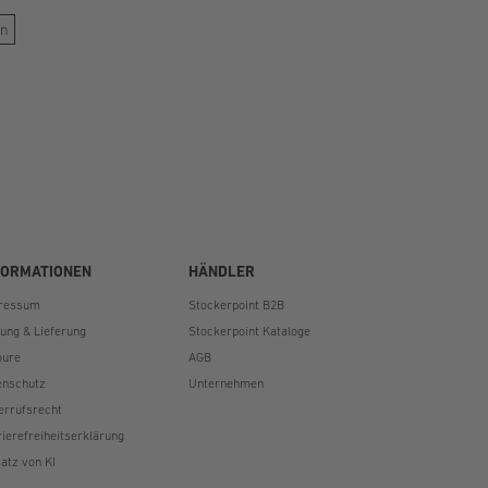
weit
weiterlesen
en
FORMATIONEN
HÄNDLER
ressum
Stockerpoint B2B
lung & Lieferung
Stockerpoint Kataloge
oure
AGB
enschutz
Unternehmen
errufsrecht
rierefreiheitserklärung
atz von KI