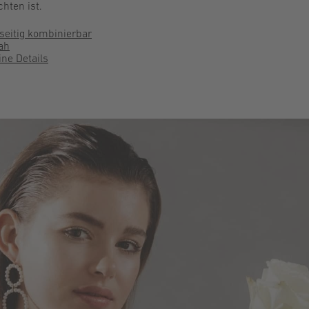
hten ist.
lseitig kombinierbar
ah
ne Details