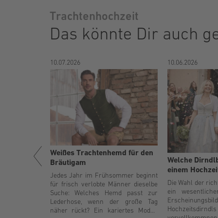
Trachtenhochzeit
Das könnte Dir auch ge
10.07.2026
10.06.2026
Weißes Trachtenhemd für den
enhochzeit:
Welche Dirndl
Bräutigam
sbart
einem Hochzei
Jedes Jahr im Frühsommer beginnt
eit vereint
Die Wahl der rich
für frisch verlobte Männer dieselbe
urzeln mit
ein wesentliche
Suche: Welches Hemd passt zur
it. Sie bietet
Erscheinun
Lederhose, wenn der große Tag
 ihre Herkunft
Hochzeit
näher rückt? Ein kariertes Modell
chzeitig ein
vervollkommne