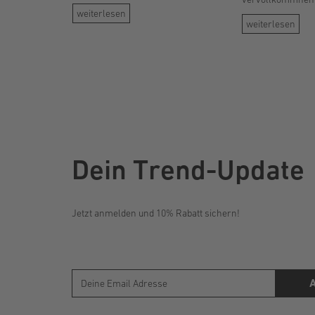
aus dem Alltagsschrank wirkt
Dekolleté, unters
weiterlesen
zunächst praktisch, doch neben dem
stalten.
weiterlesen
Kleides und trä
sorgfältig gewählten Dirndl d
harmonischen 
Angesichts
Dein Trend-Update
Jetzt anmelden und 10% Rabatt sichern!