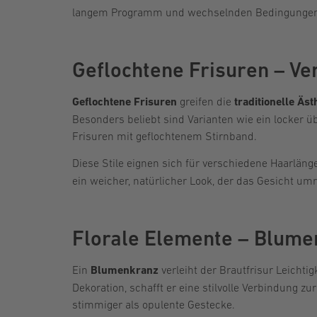
langem Programm und wechselnden Bedingungen z
Geflochtene Frisuren – Ve
Geflochtene Frisuren
greifen die
traditionelle Äs
Besonders beliebt sind Varianten wie ein locker ü
Frisuren mit geflochtenem Stirnband.
Diese Stile eignen sich für verschiedene Haarläng
ein weicher, natürlicher Look, der das Gesicht u
Florale Elemente – Blumen
Ein
Blumenkranz
verleiht der Brautfrisur Leichti
Dekoration, schafft er eine stilvolle Verbindung 
stimmiger als opulente Gestecke.