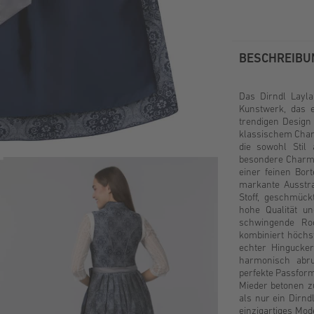
BESCHREIBU
Das Dirndl Layla
Kunstwerk, das 
trendigen Design
klassischem Charm
die sowohl Stil
besondere Charme 
einer feinen Bort
markante Ausstrah
Stoff, geschmück
hohe Qualität un
schwingende Roc
kombiniert höchst
echter Hingucker
harmonisch abru
perfekte Passform
Mieder betonen zu
als nur ein Dirnd
einzigartiges Mod