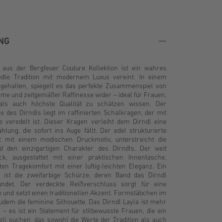
NG
 aus der Bergfeuer Couture Kollektion ist ein wahres
edle Tradition mit modernem Luxus vereint. In einem
 gehalten, spiegelt es das perfekte Zusammenspiel von
e und zeitgemäßer Raffinesse wider – ideal für Frauen,
 als auch höchste Qualität zu schätzen wissen. Der
des Dirndls liegt im raffinierten Schalkragen, der mit
e veredelt ist. Dieser Kragen verleiht dem Dirndl eine
lung, die sofort ins Auge fällt. Der edel strukturierte
t mit einem modischen Druckmotiv, unterstreicht die
d den einzigartigen Charakter des Dirndls. Der weit
k, ausgestattet mit einer praktischen Innentasche,
en Tragekomfort mit einer luftig-leichten Eleganz. Ein
 ist die zweifarbige Schürze, deren Band das Dirndl
ndet. Der verdeckte Reißverschluss sorgt für eine
 und setzt einen traditionellen Akzent. Formstäbchen im
dem die feminine Silhouette. Das Dirndl Layla ist mehr
l – es ist ein Statement für stilbewusste Frauen, die ein
ell suchen, das sowohl die Werte der Tradition als auch