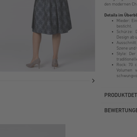
den modernen Chi
Details im Überbl
Mieder: Ein
besticht.
Schürze: 
Design ab u
Ausschnitt:
Szene und w
Style: Der
traditionell
Rock: 70 
Volumen v
schwungvol
PRODUKTDET
BEWERTUNG