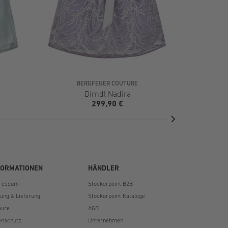
BERGFEUER COUTURE
Dirndl Nadira
299,90 €
FORMATIONEN
HÄNDLER
ressum
Stockerpoint B2B
lung & Lieferung
Stockerpoint Kataloge
oure
AGB
enschutz
Unternehmen