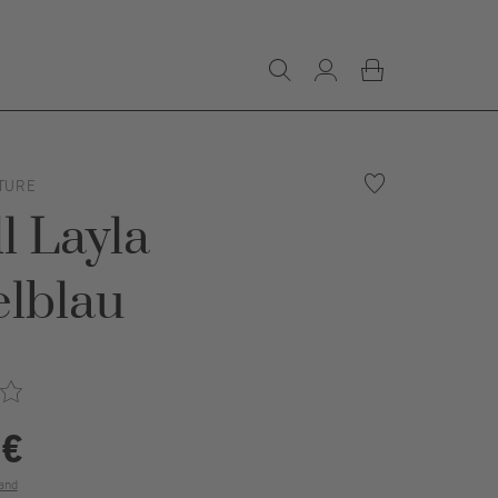
TURE
l Layla
lblau
 €
and