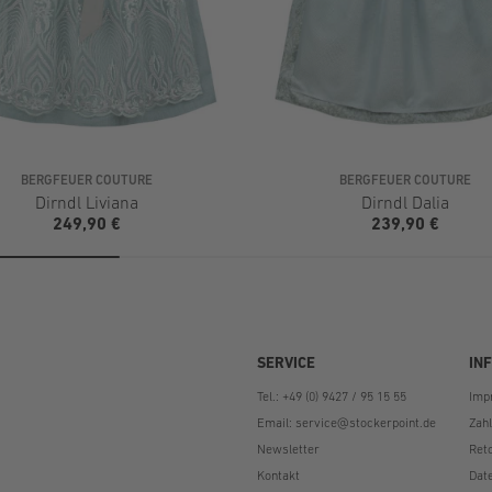
BERGFEUER COUTURE
BERGFEUER COUTURE
Dirndl Liviana
Dirndl Dalia
249,90 €
239,90 €
SERVICE
IN
Tel.: +49 (0) 9427 / 95 15 55
Imp
Email:
service@stockerpoint.de
Zah
Newsletter
Ret
Kontakt
Dat