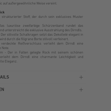
c auf außergewöhnliche Weise vereint.
ick
 strukturierter Stoff, der durch sein exklusives Muster
Das luxuriöse zweifarbige Schürzenband rundet das
nd unterstreicht die exklusive Ausstrahlung des Dirndls.
 Der stilvolle Schalkragen setzt das Dekolleté elegant in
ird durch die filigrane Borte stilvoll verfeinert.
 verdeckte Reißverschluss verleiht dem Dirndl eine
e Note.
cm - Der in Falten gelegte Rock mit seinem schönen
erleiht dem Dirndl eine charmante Leichtigkeit und
le Eleganz.
AILS
EN