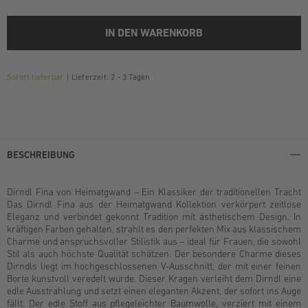
IN DEN WARENKORB
Sofort lieferbar
Lieferzeit: 2 - 3 Tagen
BESCHREIBUNG
Dirndl Fina von Heimatgwand – Ein Klassiker der traditionellen Tracht
Das Dirndl Fina aus der Heimatgwand Kollektion verkörpert zeitlose
Eleganz und verbindet gekonnt Tradition mit ästhetischem Design. In
kräftigen Farben gehalten, strahlt es den perfekten Mix aus klassischem
Charme und anspruchsvoller Stilistik aus – ideal für Frauen, die sowohl
Stil als auch höchste Qualität schätzen. Der besondere Charme dieses
Dirndls liegt im hochgeschlossenen V-Ausschnitt, der mit einer feinen
Borte kunstvoll veredelt wurde. Dieser Kragen verleiht dem Dirndl eine
edle Ausstrahlung und setzt einen eleganten Akzent, der sofort ins Auge
fällt. Der edle Stoff aus pflegeleichter Baumwolle, verziert mit einem