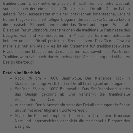
traditionellen Druckmotiv, unterstreicht nicht nur die hohe Qualität,
sondern auch den einzigartigen Charakter des Dirndls. Der in Falten
gelegte Rock, ausgestattet mit einer praktischen Innentasche, vereint
hohen Tragekomfort mit luftiger Eleganz. Die bedruckte Schürze betont
die klassische Silhouette und rundet das Dirndl auf elegante Weise ab.
Die edlen Perlmuttknöpfe unterstreichen die traditionelle Raffinesse des
Designs, während Formstäbchen im Mieder die feminine Silhouette
betonen und das Dirndl perfekt in Szene setzen. Das Dirndl Fina ist
mehr als nur ein Kleid – es ist ein Statement für traditionsbewusste
Frauen, die ein klassisches Dirndl suchen, das sowohl die Werte der
Tradition wahrt als auch durch hochwertige Verarbeitung und stilvolles
Design überzeugt.
Details im Überblick
Rock: 70 cm - 100% Baumwolle. Der fließende Rock in
klassischer Länge verleiht dem Dirndl Leichtigkeit und Eleganz.
Schürze: 66 cm - 100% Baumwolle. Das Schürzenband rundet
das Design gekonnt ab und verstärkt die traditionelle
Ausstrahlung des Dirndls.
Ausschnitt: Der V-Ausschnitt setzt das Dekolleté elegant in Szene
und ist mit einer filigranen Borte veredelt.
Style: Die Perlmuttknöpfe verleihen dem Dirndl eine luxuriöse
Note und unterstreichen geschickt die traditionelle Eleganz des
Designs.