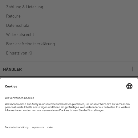
Zahlung & Lieferung
Retoure
Datenschutz
Widerrufsrecht
Barrierefreiheitserklärung
Einsatz von KI
HÄNDLER
Stockerpoint B2B
Stockerpoint Kataloge
AGB
Unternehmen
Instagram
|
Facebook
|
Youtube