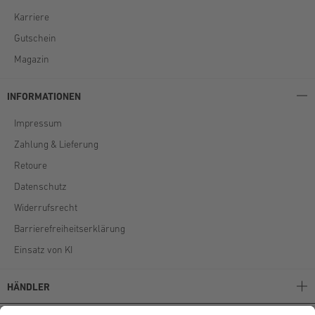
Karriere
Gutschein
Magazin
INFORMATIONEN
Impressum
Zahlung & Lieferung
Retoure
Datenschutz
Widerrufsrecht
Barrierefreiheitserklärung
Einsatz von KI
HÄNDLER
Stockerpoint B2B