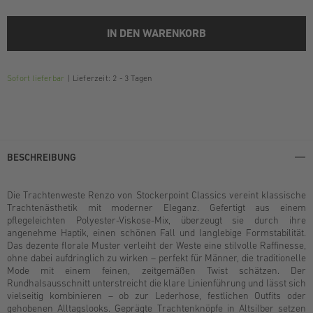
IN DEN WARENKORB
Sofort lieferbar
Lieferzeit: 2 - 3 Tagen
BESCHREIBUNG
Die Trachtenweste Renzo von Stockerpoint Classics vereint klassische
Trachtenästhetik mit moderner Eleganz. Gefertigt aus einem
pflegeleichten Polyester-Viskose-Mix, überzeugt sie durch ihre
angenehme Haptik, einen schönen Fall und langlebige Formstabilität.
Das dezente florale Muster verleiht der Weste eine stilvolle Raffinesse,
ohne dabei aufdringlich zu wirken – perfekt für Männer, die traditionelle
Mode mit einem feinen, zeitgemäßen Twist schätzen. Der
Rundhalsausschnitt unterstreicht die klare Linienführung und lässt sich
vielseitig kombinieren – ob zur Lederhose, festlichen Outfits oder
gehobenen Alltagslooks. Geprägte Trachtenknöpfe in Altsilber setzen