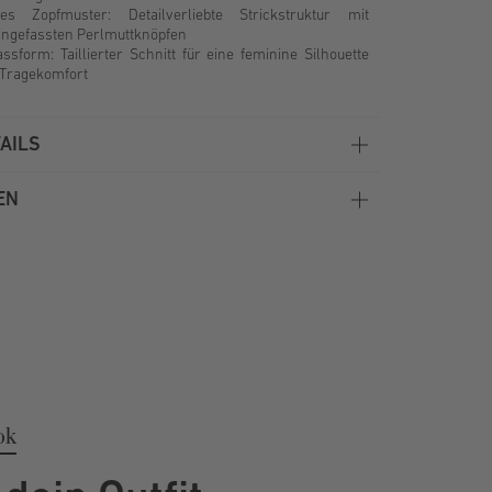
lles Zopfmuster: Detailverliebte Strickstruktur mit
eingefassten Perlmuttknöpfen
ssform: Taillierter Schnitt für eine feminine Silhouette
Tragekomfort
AILS
EN
ok