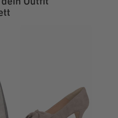
dein Outfit
tt