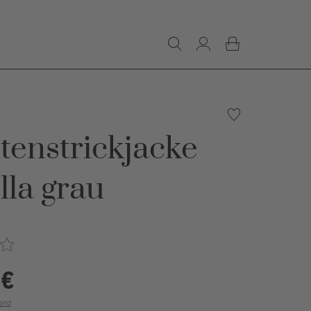
tenstrickjacke
la grau
 €
and