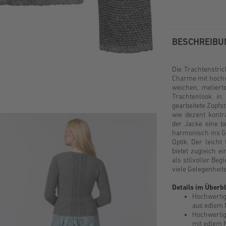
BESCHREIBU
Die Trachtenstri
Charme mit hochw
weichen, meliert
Trachtenlook in 
gearbeitete Zopfst
wie dezent kontr
der Jacke eine b
harmonisch ins Ge
Optik. Der leicht 
bietet zugleich e
als stilvoller Beg
viele Gelegenheit
Details im Überbl
Hochwertig
aus edlem
Hochwertig
mit edlem 