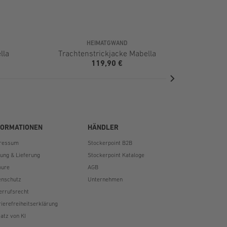
HEIMATGWAND
lla
Trachtenstrickjacke Mabella
Tracht
119,90 €
FORMATIONEN
HÄNDLER
ressum
Stockerpoint B2B
lung & Lieferung
Stockerpoint Kataloge
oure
AGB
enschutz
Unternehmen
errufsrecht
rierefreiheitserklärung
atz von KI