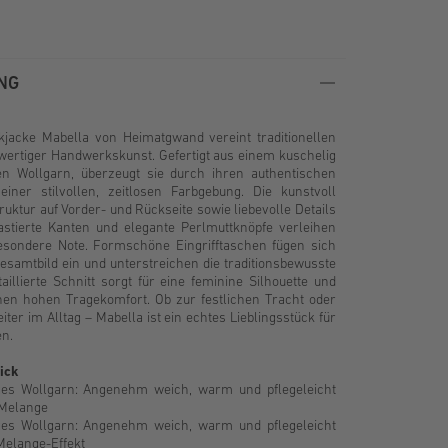
NG
ckjacke Mabella von Heimatgwand vereint traditionellen
ertiger Handwerkskunst. Gefertigt aus einem kuschelig
en Wollgarn, überzeugt sie durch ihren authentischen
einer stilvollen, zeitlosen Farbgebung. Die kunstvoll
ruktur auf Vorder- und Rückseite sowie liebevolle Details
astierte Kanten und elegante Perlmuttknöpfe verleihen
esondere Note. Formschöne Eingrifftaschen fügen sich
samtbild ein und unterstreichen die traditionsbewusste
taillierte Schnitt sorgt für eine feminine Silhouette und
inen hohen Tragekomfort. Ob zur festlichen Tracht oder
leiter im Alltag – Mabella ist ein echtes Lieblingsstück für
en.
ick
es Wollgarn: Angenehm weich, warm und pflegeleicht
 Melange
es Wollgarn: Angenehm weich, warm und pflegeleicht
Melange-Effekt