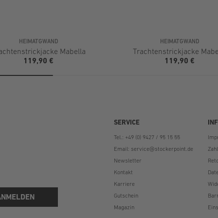
HEIMATGWAND
HEIMATGWAND
achtenstrickjacke Mabella
Trachtenstrickjacke Mabe
119,90 €
119,90 €
SERVICE
IN
Tel.: +49 (0) 9427 / 95 15 55
Imp
Email:
service@stockerpoint.de
Zah
Newsletter
Ret
Kontakt
Dat
Karriere
Wid
ANMELDEN
Gutschein
Bar
Magazin
Eins