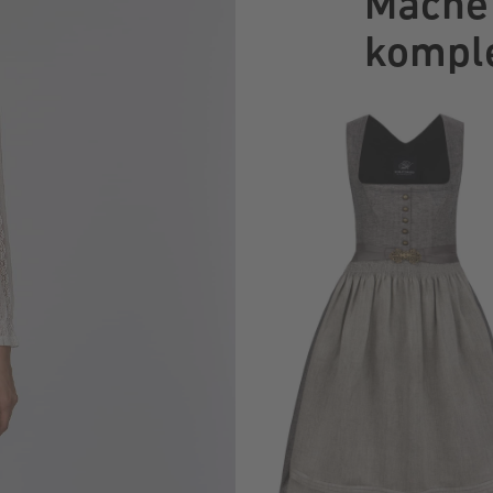
Mache 
komple