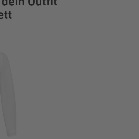
dein Outfit
tt