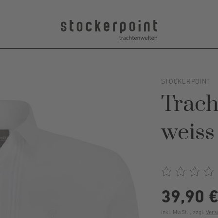
STOCKERPOINT
Trac
weiss
39,90 
inkl. MwSt. , zzgl.
Vers