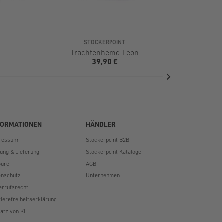
STOCKERPOINT
Trachtenhemd Leon
Tr
39,90 €
FORMATIONEN
HÄNDLER
ressum
Stockerpoint B2B
lung & Lieferung
Stockerpoint Kataloge
oure
AGB
enschutz
Unternehmen
errufsrecht
rierefreiheitserklärung
atz von KI