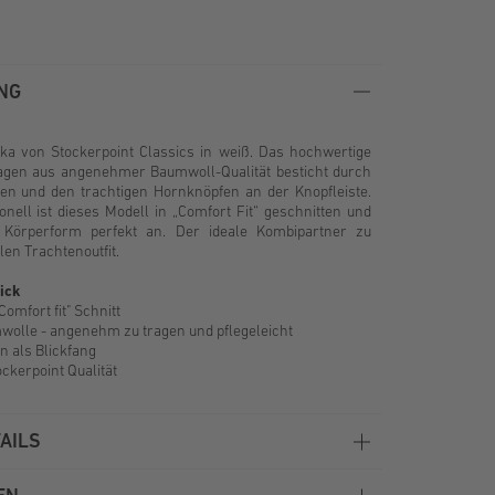
NG
a von Stockerpoint Classics in weiß. Das hochwertige
gen aus angenehmer Baumwoll-Qualität besticht durch
esen und den trachtigen Hornknöpfen an der Knopfleiste.
ionell ist dieses Modell in „Comfort Fit“ geschnitten und
r Körperform perfekt an. Der ideale Kombipartner zu
len Trachtenoutfit.
ick
Comfort fit" Schnitt
olle - angenehm zu tragen und pflegeleicht
n als Blickfang
ockerpoint Qualität
AILS