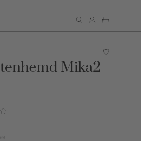
htenhemd Mika2
€
and