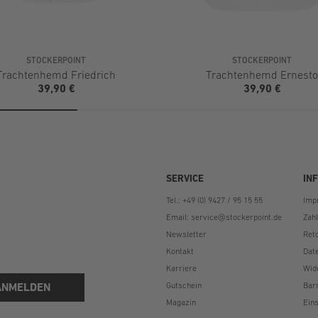
STOCKERPOINT
STOCKERPOINT
Trachtenhemd Friedrich
Trachtenhemd Ernesto
39,90 €
39,90 €
SERVICE
IN
Tel.: +49 (0) 9427 / 95 15 55
Imp
Email:
service@stockerpoint.de
Zah
Newsletter
Ret
Kontakt
Dat
Karriere
Wid
ANMELDEN
Gutschein
Bar
Magazin
Eins