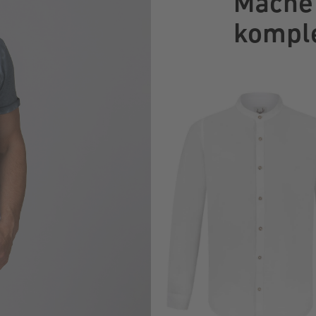
Mache 
komple