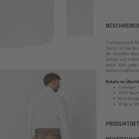
BESCHREIBU
Trachtenhemd Mik
Hemd mit Kentkra
die stilvollen Bi
Zeitlos und tradit
passt sich jede
deinem traditionel
Details im Überbl
Trendiger "
100% Baumw
Kent-Krage
Original St
PRODUKTDET