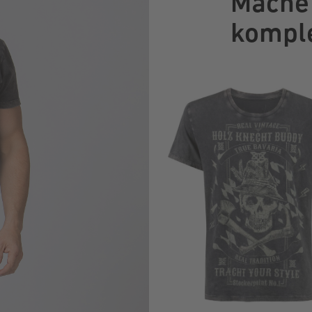
Mache 
komple