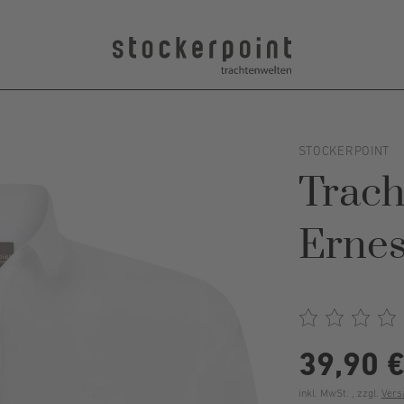
STOCKERPOINT
Trac
Ernes
39,90 
inkl. MwSt. , zzgl.
Vers