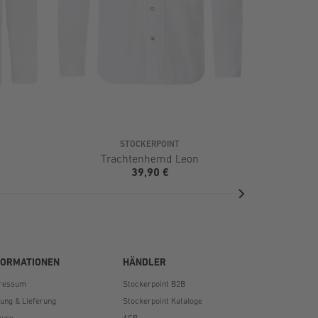
STOCKERPOINT
Trachtenhemd Leon
Tr
39,90 €
FORMATIONEN
HÄNDLER
ressum
Stockerpoint B2B
lung & Lieferung
Stockerpoint Kataloge