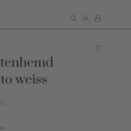
htenhemd
to weiss
€
and