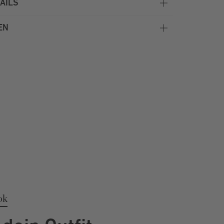
AILS
EN
ok