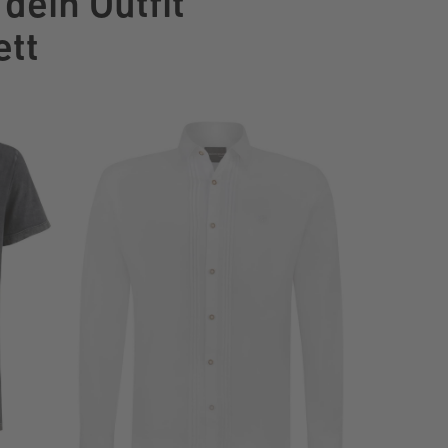
dein Outfit
tt