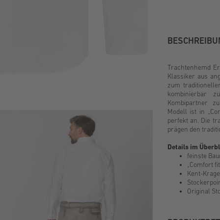
BESCHREIBU
Trachtenhemd Ern
Klassiker aus an
zum traditionell
kombinierbar zu
Kombipartner zu
Modell ist in „Co
perfekt an. Die t
prägen den traditio
Details im Überbl
feinste Ba
„Comfort fit
Kent-Krag
Stockerpoin
Original S