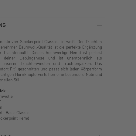
NG
esto von Stockerpoint Classics in weiß. Der Trachten
genehmer Baumwoll-Qualität ist die perfekte Ergänzung
en Trachtenoutfit. Dieses hochwertige Hemd ist perfekt
 deiner Lieblingshose und ist unentbehrlich als
 unseren Trachtenwesten und Trachtenjacken. Das
mfort Fit“ geschnitten und passt sich jeder Körperform
rachtigen Hornknöpfe verleihen eine besondere Note und
nellen Stil.
ick
umwolle
“
en
t - Basic Classics
tockerpoint Hemd