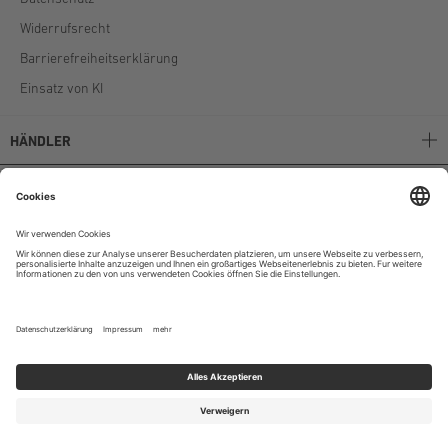
Widerrufsrecht
Barrierefreiheitserklärung
Einsatz von KI
HÄNDLER
Stockerpoint B2B
Stockerpoint Kataloge
AGB
Unternehmen
Instagram
|
Facebook
|
Youtube
© 2024 Stockerpoint E-Commerce GmbH & Co. KG