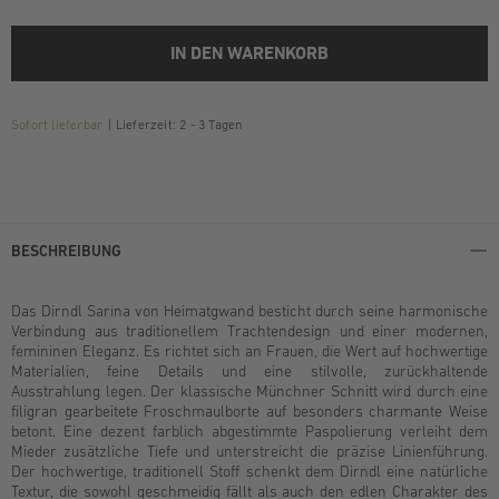
IN DEN WARENKORB
Sofort lieferbar
Lieferzeit: 2 - 3 Tagen
BESCHREIBUNG
Das Dirndl Sarina von Heimatgwand besticht durch seine harmonische
Verbindung aus traditionellem Trachtendesign und einer modernen,
femininen Eleganz. Es richtet sich an Frauen, die Wert auf hochwertige
Materialien, feine Details und eine stilvolle, zurückhaltende
Ausstrahlung legen. Der klassische Münchner Schnitt wird durch eine
filigran gearbeitete Froschmaulborte auf besonders charmante Weise
betont. Eine dezent farblich abgestimmte Paspolierung verleiht dem
Mieder zusätzliche Tiefe und unterstreicht die präzise Linienführung.
Der hochwertige, traditionell Stoff schenkt dem Dirndl eine natürliche
Textur, die sowohl geschmeidig fällt als auch den edlen Charakter des