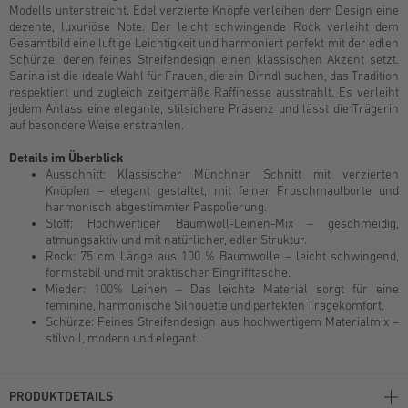
Modells unterstreicht. Edel verzierte Knöpfe verleihen dem Design eine
dezente, luxuriöse Note. Der leicht schwingende Rock verleiht dem
Gesamtbild eine luftige Leichtigkeit und harmoniert perfekt mit der edlen
Schürze, deren feines Streifendesign einen klassischen Akzent setzt.
Sarina ist die ideale Wahl für Frauen, die ein Dirndl suchen, das Tradition
respektiert und zugleich zeitgemäße Raffinesse ausstrahlt. Es verleiht
jedem Anlass eine elegante, stilsichere Präsenz und lässt die Trägerin
auf besondere Weise erstrahlen.
Details im Überblick
Ausschnitt: Klassischer Münchner Schnitt mit verzierten
Knöpfen – elegant gestaltet, mit feiner Froschmaulborte und
harmonisch abgestimmter Paspolierung.
Stoff: Hochwertiger Baumwoll-Leinen-Mix – geschmeidig,
atmungsaktiv und mit natürlicher, edler Struktur.
Rock: 75 cm Länge aus 100 % Baumwolle – leicht schwingend,
formstabil und mit praktischer Eingrifftasche.
Mieder: 100% Leinen – Das leichte Material sorgt für eine
feminine, harmonische Silhouette und perfekten Tragekomfort.
Schürze: Feines Streifendesign aus hochwertigem Materialmix –
stilvoll, modern und elegant.
PRODUKTDETAILS