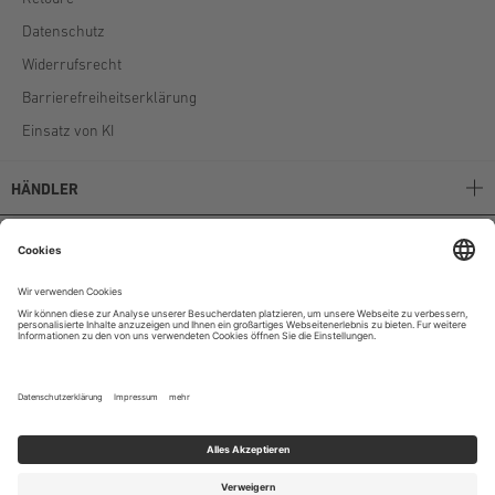
Datenschutz
Widerrufsrecht
Barrierefreiheitserklärung
Einsatz von KI
HÄNDLER
Stockerpoint B2B
Stockerpoint Kataloge
AGB
Unternehmen
Instagram
|
Facebook
|
Youtube
© 2024 Stockerpoint E-Commerce GmbH & Co. KG