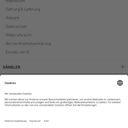
Impressum
Zahlung & Lieferung
Retoure
Datenschutz
Widerrufsrecht
Barrierefreiheitserklärung
Einsatz von KI
HÄNDLER
Stockerpoint B2B
Stockerpoint Kataloge
AGB
Unternehmen
Instagram
|
Facebook
|
Youtube