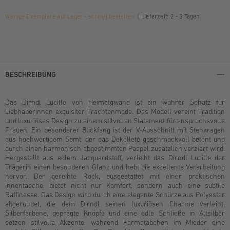
Wenige Exemplare auf Lager - schnell bestellen!
Lieferzeit: 2 - 3 Tagen
BESCHREIBUNG
Das Dirndl Lucille von Heimatgwand ist ein wahrer Schatz für
Liebhaberinnen exquisiter Trachtenmode. Das Modell vereint Tradition
und luxuriöses Design zu einem stilvollen Statement für anspruchsvolle
Frauen. Ein besonderer Blickfang ist der V-Ausschnitt mit Stehkragen
aus hochwertigem Samt, der das Dekolleté geschmackvoll betont und
durch einen harmonisch abgestimmten Paspel zusätzlich verziert wird.
Hergestellt aus edlem Jacquardstoff, verleiht das Dirndl Lucille der
Trägerin einen besonderen Glanz und hebt die exzellente Verarbeitung
hervor. Der gereihte Rock, ausgestattet mit einer praktischen
Innentasche, bietet nicht nur Komfort, sondern auch eine subtile
Raffinesse. Das Design wird durch eine elegante Schürze aus Polyester
abgerundet, die dem Dirndl seinen luxuriösen Charme verleiht.
Silberfarbene, geprägte Knöpfe und eine edle Schließe in Altsilber
setzen stilvolle Akzente, während Formstäbchen im Mieder eine