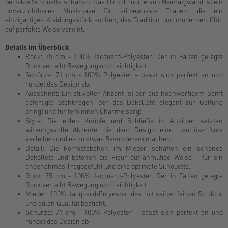
perfekte Silhouette schaffen. Das Dirndl Lucille von Heimatgwand ist ein
unverzichtbares Must-have für stilbewusste Frauen, die ein
einzigartiges Kleidungsstück suchen, das Tradition und modernen Chic
auf perfekte Weise vereint.
Details im Überblick
Rock: 75 cm - 100% Jacquard-Polyester. Der in Falten gelegte
Rock verleiht Bewegung und Leichtigkeit.
Schürze: 71 cm - 100% Polyester – passt sich perfekt an und
rundet das Design ab.
Ausschnitt: Ein stilvoller Akzent ist der aus hochwertigem Samt
gefertigte Stehkragen, der das Dekolleté elegant zur Geltung
bringt und für femininen Charme sorgt.
Style: Die edlen Knöpfe und Schließe in Altsilber setzten
wirkungsvolle Akzente, die dem Design eine luxuriöse Note
verleihen und es zu etwas Besonderem machen.
Detail: Die Formstäbchen im Mieder schaffen ein schönes
Dekolleté und betonen die Figur auf anmutige Weise – für ein
angenehmes Tragegefühl und eine optimale Silhouette.
Rock: 75 cm - 100% Jacquard-Polyester. Der in Falten gelegte
Rock verleiht Bewegung und Leichtigkeit
Mieder: 100% Jacquard-Polyester, das mit seiner feinen Struktur
und edlen Qualität besticht.
Schürze: 71 cm - 100% Polyester – passt sich perfekt an und
rundet das Design ab