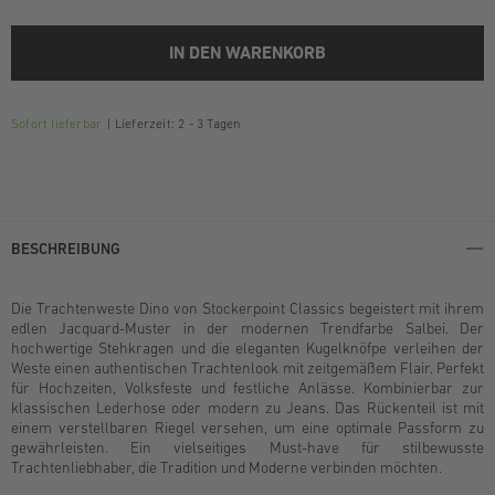
IN DEN WARENKORB
Sofort lieferbar
Lieferzeit: 2 - 3 Tagen
BESCHREIBUNG
Die Trachtenweste Dino von Stockerpoint Classics begeistert mit ihrem
edlen Jacquard-Muster in der modernen Trendfarbe Salbei. Der
hochwertige Stehkragen und die eleganten Kugelknöfpe verleihen der
Weste einen authentischen Trachtenlook mit zeitgemäßem Flair. Perfekt
für Hochzeiten, Volksfeste und festliche Anlässe. Kombinierbar zur
klassischen Lederhose oder modern zu Jeans. Das Rückenteil ist mit
einem verstellbaren Riegel versehen, um eine optimale Passform zu
gewährleisten. Ein vielseitiges Must-have für stilbewusste
Trachtenliebhaber, die Tradition und Moderne verbinden möchten.