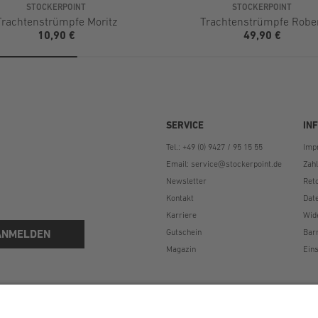
STOCKERPOINT
STOCKERPOINT
Trachtenstrümpfe Moritz
Trachtenstrümpfe Robe
10,90 €
49,90 €
SERVICE
IN
Tel.: +49 (0) 9427 / 95 15 55
Imp
Email:
service@stockerpoint.de
Zah
Newsletter
Ret
Kontakt
Dat
Karriere
Wid
ANMELDEN
Gutschein
Bar
Magazin
Eins