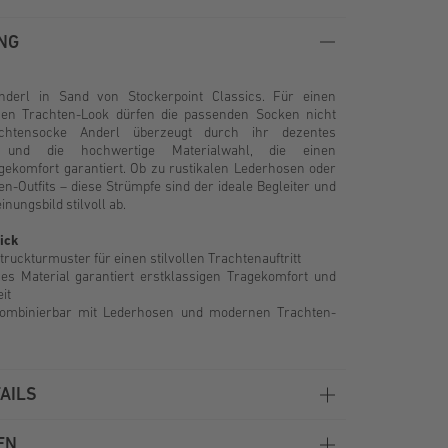
NG
nderl in Sand von Stockerpoint Classics. Für einen
en Trachten-Look dürfen die passenden Socken nicht
achtensocke Anderl überzeugt durch ihr dezentes
r und die hochwertige Materialwahl, die einen
gekomfort garantiert. Ob zu rustikalen Lederhosen oder
-Outfits – diese Strümpfe sind der ideale Begleiter und
nungsbild stilvoll ab.
ick
ruckturmuster für einen stilvollen Trachtenauftritt
es Material garantiert erstklassigen Tragekomfort und
it
 kombinierbar mit Lederhosen und modernen Trachten-
AILS
EN