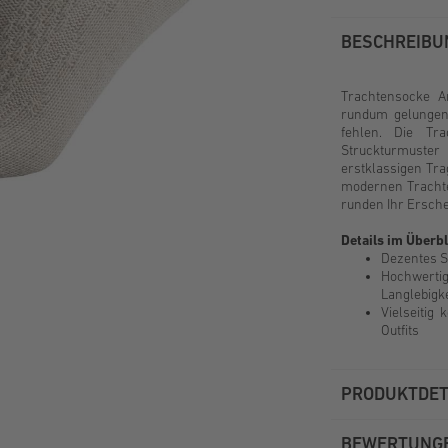
BESCHREIBU
Trachtensocke A
rundum gelungen
fehlen. Die Tr
Struckturmuste
erstklassigen Tra
modernen Trachten
runden Ihr Erschei
Details im Überbl
Dezentes St
Hochwertig
Langlebigke
Vielseitig
Outfits
PRODUKTDET
BEWERTUNG