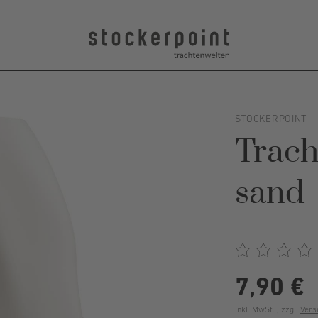
STOCKERPOINT
Trach
sand
7,90 €
inkl. MwSt. , zzgl.
Vers