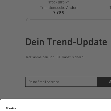
STOCKERPOINT
Trachtensocke Anderl
7,90 €
Dein Trend-Update
Jetzt anmelden und 10% Rabatt sichern!