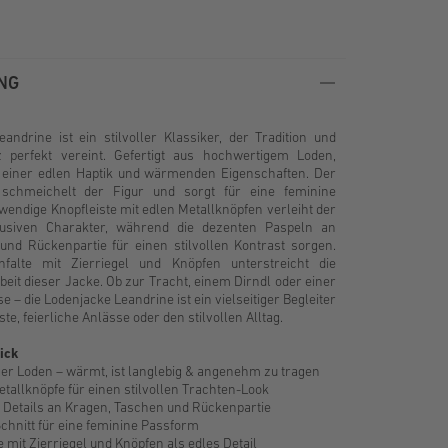
NG
andrine ist ein stilvoller Klassiker, der Tradition und
 perfekt vereint. Gefertigt aus hochwertigem Loden,
it einer edlen Haptik und wärmenden Eigenschaften. Der
tt schmeichelt der Figur und sorgt für eine feminine
fwendige Knopfleiste mit edlen Metallknöpfen verleiht der
lusiven Charakter, während die dezenten Paspeln an
und Rückenpartie für einen stilvollen Kontrast sorgen.
nfalte mit Zierriegel und Knöpfen unterstreicht die
rbeit dieser Jacke. Ob zur Tracht, einem Dirndl oder einer
e – die Lodenjacke Leandrine ist ein vielseitiger Begleiter
ste, feierliche Anlässe oder den stilvollen Alltag.
ick
er Loden – wärmt, ist langlebig & angenehm zu tragen
tallknöpfe für einen stilvollen Trachten-Look
e Details an Kragen, Taschen und Rückenpartie
 Schnitt für eine feminine Passform
 mit Zierriegel und Knöpfen als edles Detail