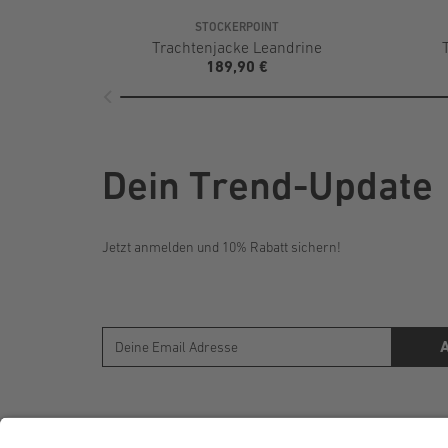
STOCKERPOINT
Trachtenjacke Leandrine
189,90 €
Dein Trend-Update
Jetzt anmelden und 10% Rabatt sichern!