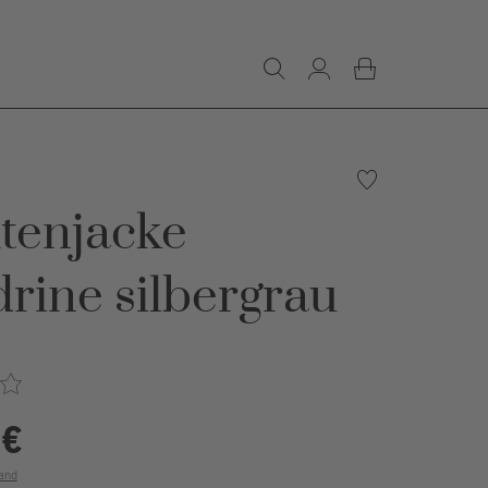
tenjacke
rine silbergrau
 €
and