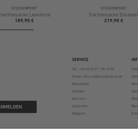
STOCKERPOINT
STOCKERPOINT
Trachtenjacke Leandrine
Trachtenjacke Elisabet
189,90 €
219,90 €
SERVICE
IN
Tel.: +49 (0) 9427 / 95 15 55
Imp
Email:
service@stockerpoint.de
Zah
Newsletter
Ret
Kontakt
Dat
Karriere
Wid
ANMELDEN
Gutschein
Bar
Magazin
Eins