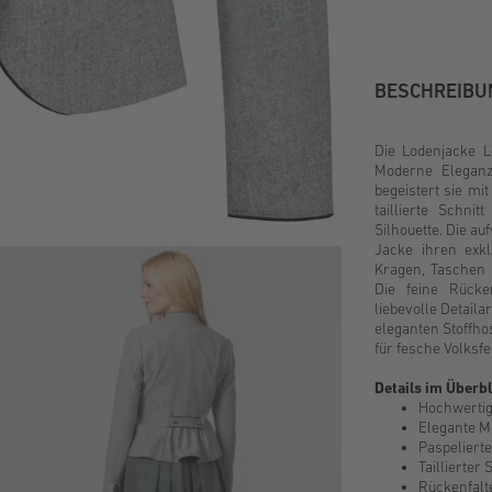
BESCHREIBU
Die Lodenjacke Le
Moderne Eleganz
begeistert sie m
taillierte Schni
Silhouette. Die au
Jacke ihren exk
Kragen, Taschen 
Die feine Rücke
liebevolle Detaila
eleganten Stoffhos
für fesche Volksfe
Details im Überbl
Hochwertig
Elegante Me
Paspeliert
Taillierter
Rückenfalte