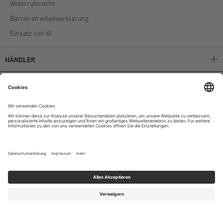
Widerrufsrecht
Barrierefreiheitserklärung
Einsatz von KI
HÄNDLER
Stockerpoint B2B
Stockerpoint Kataloge
AGB
Unternehmen
Instagram
|
Facebook
|
Youtube
© 2024 Stockerpoint E-Commerce GmbH & Co. KG