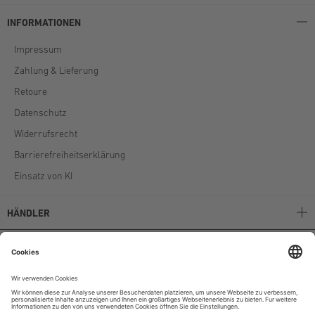
INFORMATIONEN
Impressum
Zahlung & Lieferung
Retoure
Datenschutz
Widerrufsrecht
Barrierefreiheitserklärung
Einsatz von KI
HÄNDLER
Stockerpoint B2B
Stockerpoint Kataloge
AGB
Unternehmen