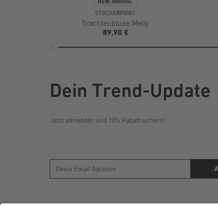
STOCKERPOINT
Trachtenbluse Melly
89,90 €
Dein Trend-Update
Jetzt anmelden und 10% Rabatt sichern!