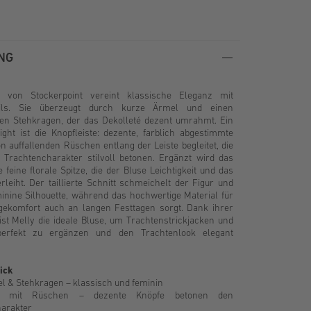
NG
 von Stockerpoint vereint klassische Eleganz mit
ails. Sie überzeugt durch kurze Ärmel und einen
n Stehkragen, der das Dekolleté dezent umrahmt. Ein
ght ist die Knopfleiste: dezente, farblich abgestimmte
 auffallenden Rüschen entlang der Leiste begleitet, die
n Trachtencharakter stilvoll betonen. Ergänzt wird das
 feine florale Spitze, die der Bluse Leichtigkeit und das
leiht. Der taillierte Schnitt schmeichelt der Figur und
minine Silhouette, während das hochwertige Material für
ekomfort auch an langen Festtagen sorgt. Dank ihrer
s ist Melly die ideale Bluse, um Trachtenstrickjacken und
perfekt zu ergänzen und den Trachtenlook elegant
ick
l & Stehkragen – klassisch und feminin
ste mit Rüschen – dezente Knöpfe betonen den
arakter