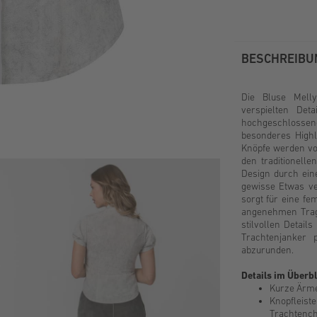
BESCHREIBU
Die Bluse Melly
verspielten Det
hochgeschlossene
besonderes Highli
Knöpfe werden von
den traditionelle
Design durch eine
gewisse Etwas ver
sorgt für eine fe
angenehmen Trag
stilvollen Detail
Trachtenjanker 
abzurunden.
Details im Überbl
Kurze Ärme
Knopflei
Trachtench