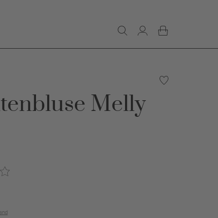
tenbluse Melly
€
and