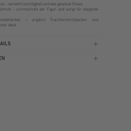
tze – verleiht Leichtigkeit und das gewisse Etwas
 Schnitt – schmeichelt der Figur und sorgt für elegante
ombinierbar – ergänzt Trachtenstrickjacken und
nker ideal
AILS
EN