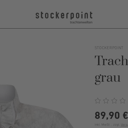
STOCKERPOINT
Trach
grau
89,90 
inkl. MwSt. , zzgl.
Vers