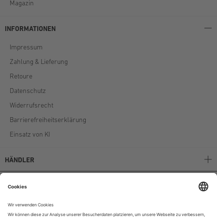
Magazin
INFORMATIONEN
Impressum
Zahlung & Lieferung
Retoure
Datenschutz
Widerrufsrecht
Barrierefreiheitserklärung
Einsatz von KI
HÄNDLER
Stockerpoint B2B
Stockerpoint Kataloge
AGB