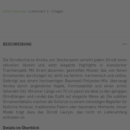
Sofort lieferbar
Lieferzeit: 2 - 3 Tagen
BESCHREIBUNG
Die Dirndlschürze Annika von Stockerpoint verleiht jedem Dirndl einen
stilvollen Akzent und setzt elegante Highlights in klassischer
Trachtenoptik. Mit ihrem dezenten, gestreiften Muster, das von feinen
Ornamenten durchzogen ist, wirkt sie feminin, harmonisch und zeitlos.
Gefertigt aus einem hochwertigen Baumwoll-Polyester-Mix, überzeugt
Annika durch angenehme Haptik, Formstabilität und einen schön
fallenden Sitz. Mit einer Länge von 70 cm passt sie ideal zu den gängigen
Dirndllängen und rundet das Outfit auf elegante Weise ab. Die subtilen
Ornamentdetails machen die Schürze zu einem vielseitigen Begleiter für
festliche Anlässe, traditionelle Feiern oder besondere Momente. Unser
Model trägt dazu das Dirndl Lauryin, das nicht im Lieferumfang
enthalten ist.
Details im Überblick