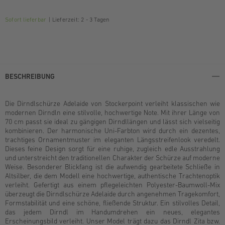
Sofort lieferbar
Lieferzeit: 2 - 3 Tagen
BESCHREIBUNG
Die Dirndlschürze Adelaide von Stockerpoint verleiht klassischen wie
modernen Dirndln eine stilvolle, hochwertige Note. Mit ihrer Länge von
70 cm passt sie ideal zu gängigen Dirndllängen und lässt sich vielseitig
kombinieren. Der harmonische Uni-Farbton wird durch ein dezentes,
trachtiges Ornamentmuster im eleganten Längsstreifenlook veredelt.
Dieses feine Design sorgt für eine ruhige, zugleich edle Ausstrahlung
und unterstreicht den traditionellen Charakter der Schürze auf moderne
Weise. Besonderer Blickfang ist die aufwendig gearbeitete Schließe in
Altsilber, die dem Modell eine hochwertige, authentische Trachtenoptik
verleiht. Gefertigt aus einem pflegeleichten Polyester-Baumwoll-Mix
überzeugt die Dirndlschürze Adelaide durch angenehmen Tragekomfort,
Formstabilität und eine schöne, fließende Struktur. Ein stilvolles Detail,
das jedem Dirndl im Handumdrehen ein neues, elegantes
Erscheinungsbild verleiht. Unser Model trägt dazu das Dirndl Zita bzw.