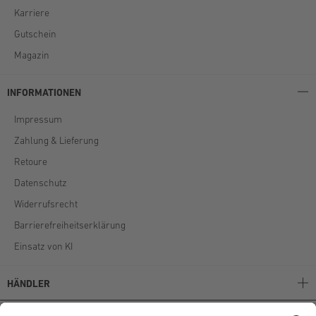
Karriere
Gutschein
Magazin
INFORMATIONEN
Impressum
Zahlung & Lieferung
Retoure
Datenschutz
Widerrufsrecht
Barrierefreiheitserklärung
Einsatz von KI
HÄNDLER
Stockerpoint B2B