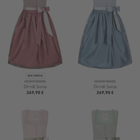
HEIMATGWAND
HEIMATGWAND
Dirndl Sunja
Dirndl Sunja
269,90 €
269,90 €