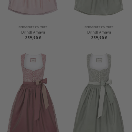
BERGFEUER COUTURE
BERGFEUER COUTURE
Dirndl Amaya
Dirndl Amaya
259,90 €
259,90 €