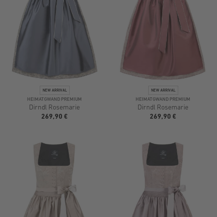
HEIMATGWAND PREMIUM
HEIMATGWAND PREMIUM
Dirndl Rosemarie
Dirndl Rosemarie
269,90 €
269,90 €