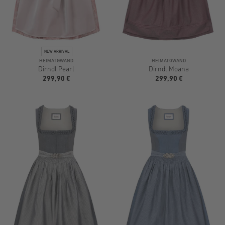
HEIMATGWAND
HEIMATGWAND
Dirndl Pearl
Dirndl Moana
299,90 €
299,90 €