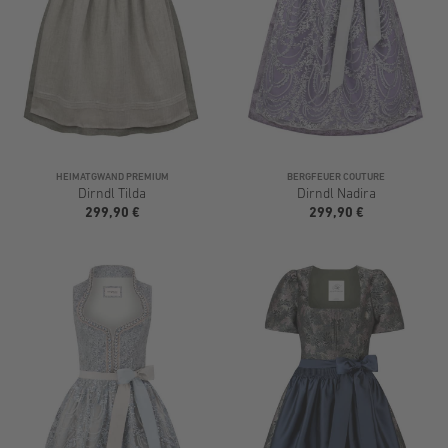
HEIMATGWAND PREMIUM
BERGFEUER COUTURE
Dirndl Tilda
Dirndl Nadira
299,90 €
299,90 €