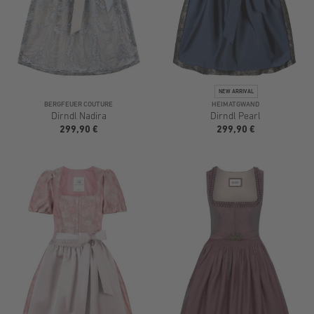
BERGFEUER COUTURE
HEIMATGWAND
Dirndl Nadira
Dirndl Pearl
299,90 €
299,90 €