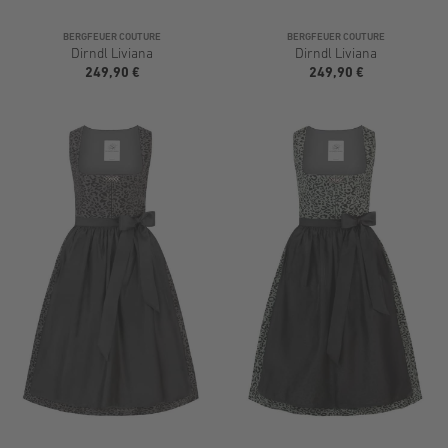
BERGFEUER COUTURE
BERGFEUER COUTURE
Dirndl Liviana
Dirndl Liviana
249,90 €
249,90 €