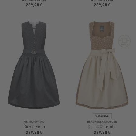
289,90 €
289,90 €
HEIMATGWAND
BERGFEUER COUTURE
Dirndl Enna
Dirndl Charlotte
289,90 €
289,90 €