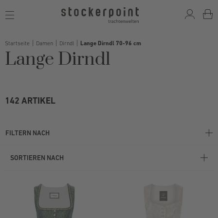
Toggle
navigation
Startseite
Damen
Dirndl
Lange Dirndl 70-96 cm
Lange Dirndl
142 ARTIKEL
FILTERN NACH
SORTIEREN NACH