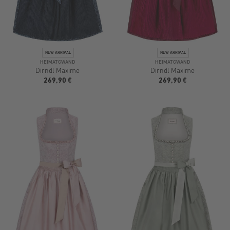
HEIMATGWAND
HEIMATGWAND
Dirndl Maxime
Dirndl Maxime
269,90 €
269,90 €