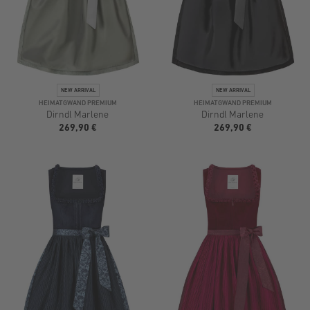
HEIMATGWAND PREMIUM
HEIMATGWAND PREMIUM
Dirndl Marlene
Dirndl Marlene
269,90 €
269,90 €