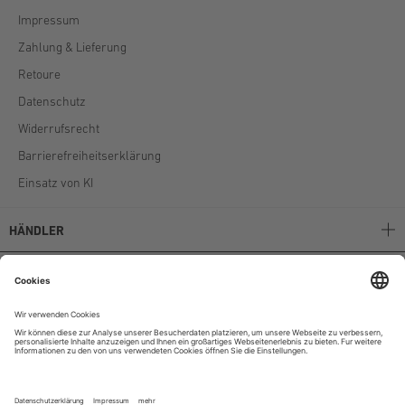
Impressum
Zahlung & Lieferung
Retoure
Datenschutz
Widerrufsrecht
Barrierefreiheitserklärung
Einsatz von KI
HÄNDLER
Stockerpoint B2B
Stockerpoint Kataloge
AGB
Unternehmen