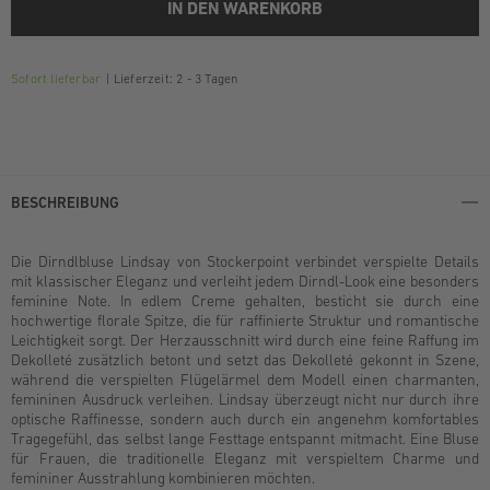
IN DEN WARENKORB
Sofort lieferbar
Lieferzeit: 2 - 3 Tagen
BESCHREIBUNG
Die Dirndlbluse Lindsay von Stockerpoint verbindet verspielte Details
mit klassischer Eleganz und verleiht jedem Dirndl-Look eine besonders
feminine Note. In edlem Creme gehalten, besticht sie durch eine
hochwertige florale Spitze, die für raffinierte Struktur und romantische
Leichtigkeit sorgt. Der Herzausschnitt wird durch eine feine Raffung im
Dekolleté zusätzlich betont und setzt das Dekolleté gekonnt in Szene,
während die verspielten Flügelärmel dem Modell einen charmanten,
femininen Ausdruck verleihen. Lindsay überzeugt nicht nur durch ihre
optische Raffinesse, sondern auch durch ein angenehm komfortables
Tragegefühl, das selbst lange Festtage entspannt mitmacht. Eine Bluse
für Frauen, die traditionelle Eleganz mit verspieltem Charme und
femininer Ausstrahlung kombinieren möchten.