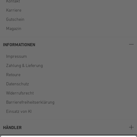
Kontakt
Karriere
Gutschein
Magazin
INFORMATIONEN
Impressum
Zahlung & Lieferung
Retoure
Datenschutz
Widerrufsrecht
Barrierefreiheitserklärung
Einsatz von KI
HÄNDLER