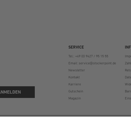
SERVICE
IN
Tel.: +49 (0) 9427 / 95 15 55
Imp
Email:
service@stockerpoint.de
Zah
Newsletter
Ret
Kontakt
Dat
Karriere
Wid
ANMELDEN
Gutschein
Bar
Magazin
Eins