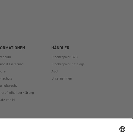
FORMATIONEN
HÄNDLER
ressum
Stockerpoint B2B
lung & Lieferung
Stockerpoint Kataloge
oure
AGB
enschutz
Unternehmen
errufsrecht
rierefreiheitserklärung
atz von KI